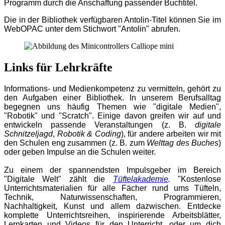
Programm durch die Anschaffung passender Buchtitel.
Die in der Bibliothek verfügbaren Antolin-Titel können Sie im
WebOPAC unter dem Stichwort "Antolin" abrufen.
Links für Lehrkräfte
Informations- und Medienkompetenz zu vermitteln, gehört zu
den Aufgaben einer Bibliothek. In unserem Berufsalltag
begegnen uns häufig Themen wie "digitale Medien",
"Robotik" und "Scratch". Einige davon greifen wir auf und
entwickeln passende Veranstaltungen (z. B.
digitale
Schnitzeljagd
,
Robotik & Coding
), für andere arbeiten wir mit
den Schulen eng zusammen (z. B. zum
Welttag des Buches
)
oder geben Impulse an die Schulen weiter.
Zu einem der spannendsten Impulsgeber im Bereich
"Digitale Welt" zählt die
Tüftelakademie
.
"Kostenlose
Unterrichtsmaterialien für alle Fächer rund ums Tüfteln,
Technik, Naturwissenschaften, Programmieren,
Nachhaltigkeit, Kunst und allem dazwischen. Entdecke
komplette Unterrichtsreihen, inspirierende Arbeitsblätter,
Lernkarten und Videos für den Unterricht, oder um dich